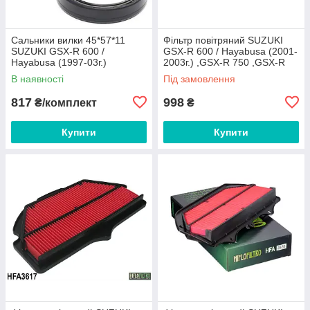
Сальники вилки 45*57*11
Фільтр повітряний SUZUKI
SUZUKI GSX-R 600 /
GSX-R 600 / Hayabusa (2001-
Hayabusa (1997-03г.)
2003г.) ,GSX-R 750 ,GSX-R
ALLBALLS 55-124
1000 (2001-04) HIFLO
В наявності
Під замовлення
HFA3908
817
998
₴/комплект
₴
Купити
Купити