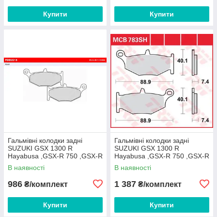
Купити
Купити
Гальмівні колодки задні
Гальмівні колодки задні
SUZUKI GSX 1300 R
SUZUKI GSX 1300 R
Hayabusa ,GSX-R 750 ,GSX-R
Hayabusa ,GSX-R 750 ,GSX-R
600 | GSR 600 FE
600 | GSR 600 TRW
В наявності
В наявності
FDB2213EFP
MCB783SH
986
1 387
₴/комплект
₴/комплект
Купити
Купити