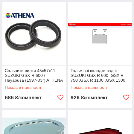
Сальники вилки 45x57x11
Гальмівні колодки задні
SUZUKI GSX-R 600 /
SUZUKI GSX R 600 ,GSX R
Hayabusa (1997-03г) ATHENA
750 ,GSX R 1100 ,GSX 1300
AT P40FORK455088
R Hayabusa FE FDB338P
Немає в наявності
Немає в наявності
686
926
₴/комплект
₴/комплект