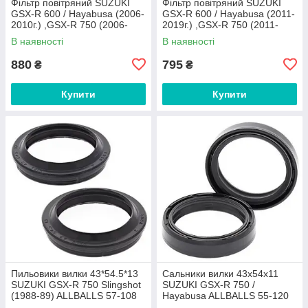
Фільтр повітряний SUZUKI
Фільтр повітряний SUZUKI
GSX-R 600 / Hayabusa (2006-
GSX-R 600 / Hayabusa (2011-
2010г.) ,GSX-R 750 (2006-
2019г.) ,GSX-R 750 (2011-
2010) HIFLO HFA3617
2019) HIFLO HFA3620
В наявності
В наявності
880
795
₴
₴
Купити
Купити
Пильовики вилки 43*54.5*13
Сальники вилки 43x54x11
SUZUKI GSX-R 750 Slingshot
SUZUKI GSX-R 750 /
(1988-89) ALLBALLS 57-108
Hayabusa ALLBALLS 55-120