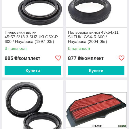
Пильовики вилки
Пильовики вилки 43х54х11
45*57.5*13.3 SUZUKI GSX-R
SUZUKI GSX-R 600 /
600 / Hayabusa (1997-03г)
Hayabusa (2004-05г)
ALLBALLS 57-101
ALLBALLS 57-108-1
В наявності
В наявності
885
877
₴/комплект
₴/комплект
Купити
Купити