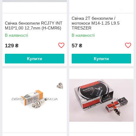
Свічка 2T бензопили /
Свічка бензопили RCJ7Y INT
мотокоси M14‑1.25 L9.5
M10*1,00 12,7mm (H-CMR6)
TRESZER
В наявності
В наявності
129
57
₴
₴
Купити
Купити