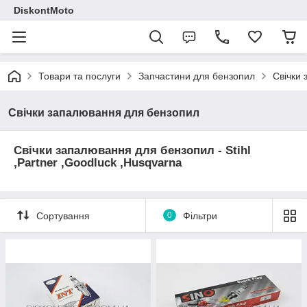
DiskontMoto
Товари та послуги
Запчастини для бензопил
Свічки
Свічки запалювання для бензопил
Свічки запалювання для бензопил - Stihl
,Partner ,Goodluck ,Husqvarna
Сортування
0
Фільтри