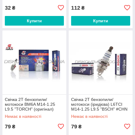
32
112
₴
₴
Купити
Купити
Свічка 2T бензопили/
Свічка 2T бензопили/
мотокоси BM6A M14-1.25
мотокоси (іридієва) L6TCI
L9.5 "TORCH" (оригінал)
M14-1.25 L9.5 "BSCH" #CHN
Немає в наявності
Немає в наявності
79
79
₴
₴