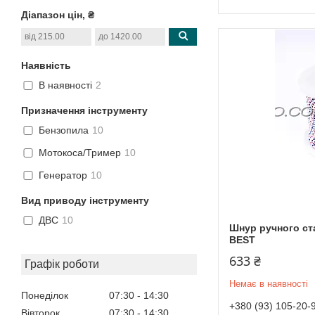
Діапазон цін, ₴
Наявність
В наявності
2
Призначення інструменту
Бензопила
10
Мотокоса/Тример
10
Генератор
10
Вид приводу інструменту
ДВС
10
Шнур ручного ста
BEST
633 ₴
Графік роботи
Немає в наявності
Понеділок
07:30
14:30
+380 (93) 105-20-
Вівторок
07:30
14:30