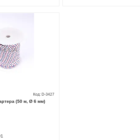
D-3427
ртера (50 м, Ø 6 мм)
91