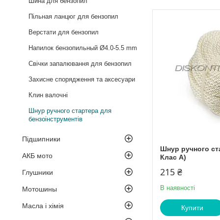
Шина для бензопил
Пільная ланцюг для бензопил
Верстати для бензопил
Напилок бензопильный Ø4.0-5.5 mm
Свічки запалювання для бензопил
Захисне спорядження та аксесуари
Клин валочні
Шнур ручного стартера для
бензоінструментів
Підшипники
Шнур ручного ста
АКБ мото
Клас А)
215 ₴
Глушники
В наявності
Мотошины
Масла і хімія
Купити