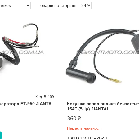
B-469
нератора ET-950 JIANTAI
Котушка запалювання бензоген
154F (5Hp) JIANTAI
360 ₴
Немає в наявності
+380 (93) 105-20-91