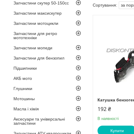
Запчастини скутер 50-150cc
Запчастини максискутер
Запчастини мотоцикли
Запчастини для ретро
мототехніки
Запчастини мопеди
Запчастини для бензопил
Підшипники
АКБ мото
Глушники
Мотошины
Катушка бензоге
192 ₴
Масла і хімія
В наявності
Аксесуари та універсальні
запчастини
Купити
Запчастини ATV квадроцикли