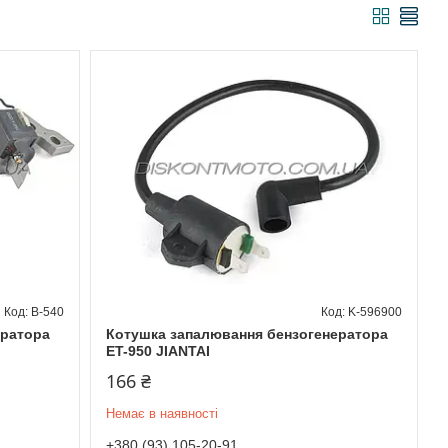
B-540
K-596900
ератора
Котушка запалювання бензогенератора
ET-950 JIANTAI
166 ₴
Немає в наявності
+380 (93) 105-20-91