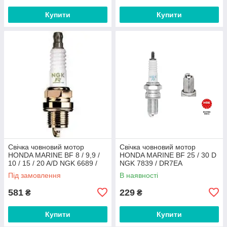
Купити
Купити
Свічка човновий мотор
Свічка човновий мотор
HONDA MARINE BF 8 / 9,9 /
HONDA MARINE BF 25 / 30 D
10 / 15 / 20 A/D NGK 6689 /
NGK 7839 / DR7EA
CR5EH-9
Під замовлення
В наявності
581
229
₴
₴
Купити
Купити