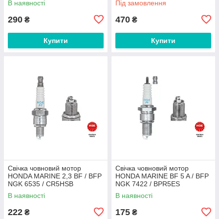
В наявності
Під замовлення
XU20EPR
290
470
₴
₴
Купити
Купити
Свічка човновий мотор
Свічка човновий мотор
HONDA MARINE 2,3 BF / BFP
HONDA MARINE BF 5 A / BFP
NGK 6535 / CR5HSB
NGK 7422 / BPR5ES
В наявності
В наявності
222
175
₴
₴