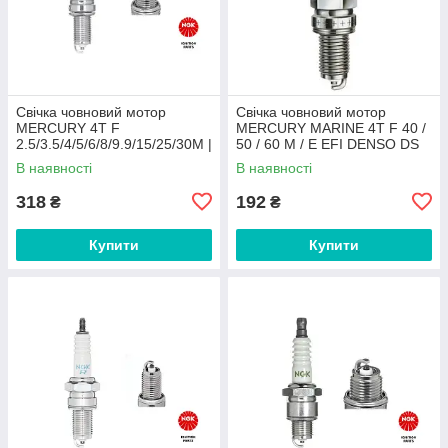
Свічка човновий мотор
Свічка човновий мотор
MERCURY 4T F
MERCURY MARINE 4T F 40 /
2.5/3.5/4/5/6/8/9.9/15/25/30M |
50 / 60 M / E EFI DENSO DS
JET 25 NGK 3481 / DCPR6E
3179 / XU22EPRU
В наявності
В наявності
318
192
₴
₴
Купити
Купити