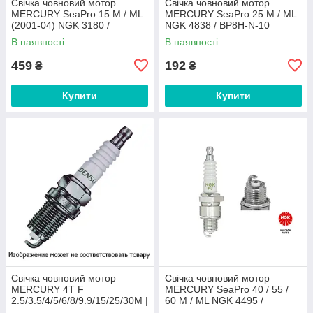
Свічка човновий мотор
Свічка човновий мотор
MERCURY SeaPro 15 M / ML
MERCURY SeaPro 25 M / ML
(2001-04) NGK 3180 /
NGK 4838 / BP8H-N-10
BPZ8HS-15
В наявності
В наявності
459
192
₴
₴
Купити
Купити
Свічка човновий мотор
Свічка човновий мотор
MERCURY 4T F
MERCURY SeaPro 40 / 55 /
2.5/3.5/4/5/6/8/9.9/15/25/30M |
60 M / ML NGK 4495 /
JET 25 DENSO DS 3178 /
BPZ8HN-10