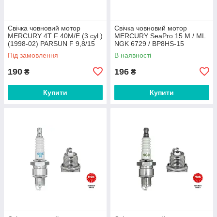
Свічка човновий мотор
Свічка човновий мотор
MERCURY 4T F 40M/E (3 cyl.)
MERCURY SeaPro 15 M / ML
(1998-02) PARSUN F 9,8/15
NGK 6729 / BP8HS-15
BM NGK 5531 / DPR6EA-9
Під замовлення
В наявності
190
196
₴
₴
Купити
Купити