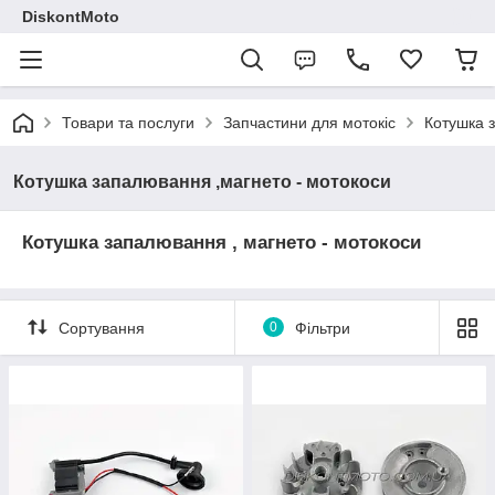
DiskontMoto
Товари та послуги
Запчастини для мотокіс
Котушка 
Котушка запалювання ,магнето - мотокоси
Котушка запалювання , магнето - мотокоси
Сортування
0
Фільтри