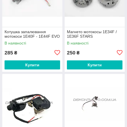
Котушка запалювання
Магнето мотокосы 1E34F /
мотокоси 1E40F - 1E44F EVO
1E36F STARS
В наявності
В наявності
285
250
₴
₴
Купити
Купити