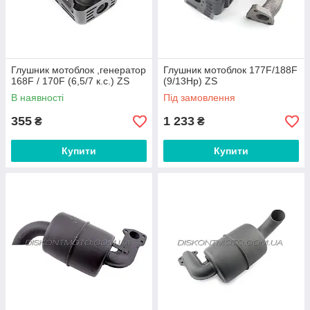
Глушник мотоблок ,генератор
Глушник мотоблок 177F/188F
168F / 170F (6,5/7 к.с.) ZS
(9/13Hp) ZS
В наявності
Під замовлення
355
1 233
₴
₴
Купити
Купити