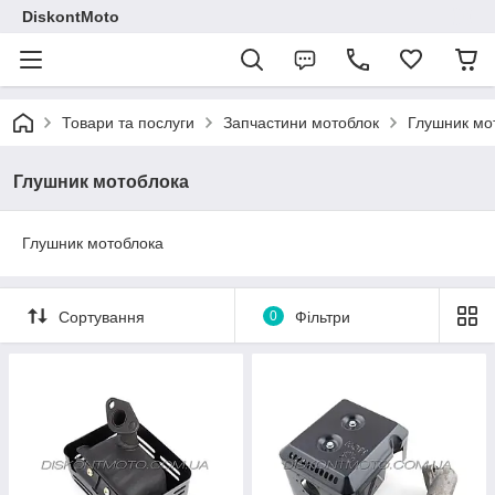
DiskontMoto
Товари та послуги
Запчастини мотоблок
Глушник мо
Глушник мотоблока
Глушник мотоблока
Сортування
0
Фільтри