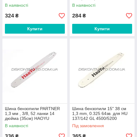
В наявності
В наявності
324
284
₴
₴
Купити
Купити
Шина бензопили PARTNER
Шина бензопили 15" 38 см
1,3 мм , 3/8, 52 ланки 14
1,3 mm, 0.325 64зв. для HU
дюйма (35см) HAOYU
137/142 GL 4500/5200
PROFESSIONAL
HAOYU
В наявності
Під замовлення
336
365
₴
₴