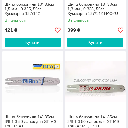
Шина бензопили 13" 33см
Шина бензопили 13" 33см
1,5 мм , 0.325, 56зв.
1,3 мм , 0.325, 56зв.
Хускварна 137/142
Хускварна 137/142 HAOYU
"DOLMAR"
PROFESSIONAL
В наявності
В наявності
421
399
₴
₴
Купити
Купити
Шина бензопили 14" 35см
Шина бензопили 14" 35см
3/8 1.3 50 ланок для ST MS
3/8 1.3 50 ланок для ST MS
180 "PLATT"
180 (AKME) EVO