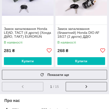
Замок запалювання Honda
Замок запалювання
LEAD, TACT (4 дроти) (Хонда
(блакитний) Honda DIO AF
ДІЙО, ТАКТ) EURORUN
18/27 (2 дроти) ДДІО
EURORUN
В наявності
В наявності
281
268
₴
₴
Купити
Купити
Показати ще
1
/ 15
Про нас