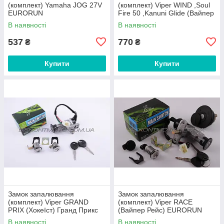
(комплект) Yamaha JOG 27V
(комплект) Viper WIND ,Soul
EURORUN
Fire 50 ,Kanuni Glide (Вайпер
Вінд) EURORUN
В наявності
В наявності
537
770
₴
₴
Купити
Купити
Замок запалювання
Замок запалювання
(комплект) Viper GRAND
(комплект) Viper RACE
PRIX (Хокеїст) Гранд Прикс
(Вайпер Рейс) EURORUN
EURORUN
В наявності
В наявності