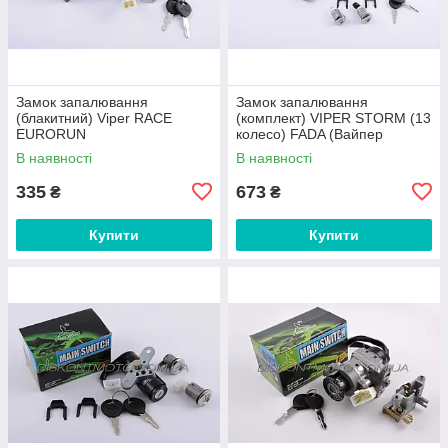
Замок запалювання
Замок запалювання
(блакитний) Viper RACE
(комплект) VIPER STORM (13
EURORUN
колесо) FADA (Вайпер
Шторм) EURORUN
В наявності
В наявності
335
673
₴
₴
Купити
Купити