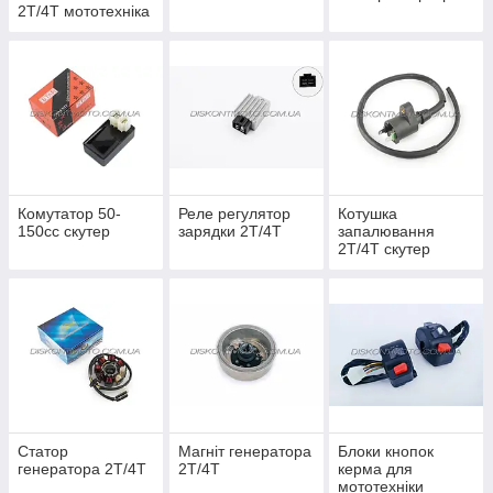
2Т/4Т мототехніка
Комутатор 50-
Реле регулятор
Котушка
150сс скутер
зарядки 2Т/4Т
запалювання
2Т/4Т скутер
Статор
Магніт генератора
Блоки кнопок
генератора 2Т/4Т
2Т/4Т
керма для
мототехніки