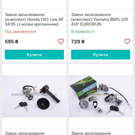
Замок запалювання
Замок запалювання
(комплект) Honda DIO Live AF
(комплект) Yamaha BWS 100
34/35 (з косим кріпленням)
4VP EURORUN
(Хонда ДІЙО) EURORUN
Під замовлення
В наявності
595
729
₴
₴
Купити
Купити
Замок запалювання
Замок запалювання