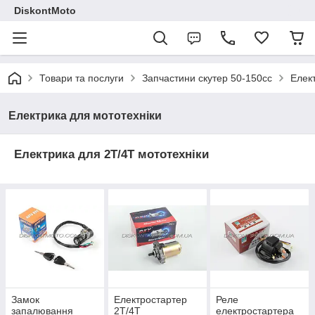
DiskontMoto
Товари та послуги
Запчастини скутер 50-150cc
Елек
Електрика для мототехніки
Електрика для 2Т/4Т мототехніки
Замок
Електростартер
Реле
запалювання
2Т/4Т
електростартера