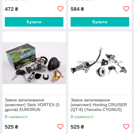
472
584
₴
₴
Купити
Купити
Замок запалювання
Замок запалювання
(комплект) Stels VORTEX (5
(комплект) Honling CRUISER
дротів) EURORUN
(QT-8) (Yamaha CYGNUS)
EURORUN
В наявності
В наявності
525
525
₴
₴