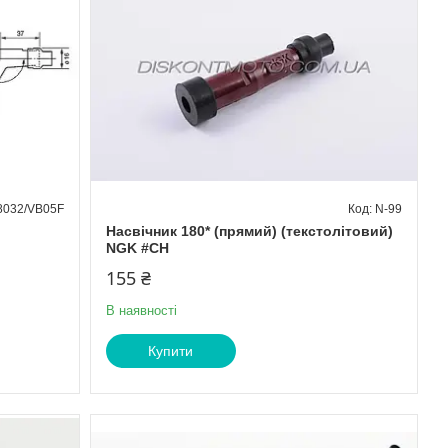
032/VB05F
N-99
Насвічник 180* (прямий) (текстолітовий)
NGK #CH
155 ₴
В наявності
Купити