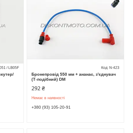
051 / LB05F
N-423
скутер/
Бронепровід 550 мм + ананас, з'єднувач
(Т-подібний) DM
292 ₴
Немає в наявності
+380 (93) 105-20-91