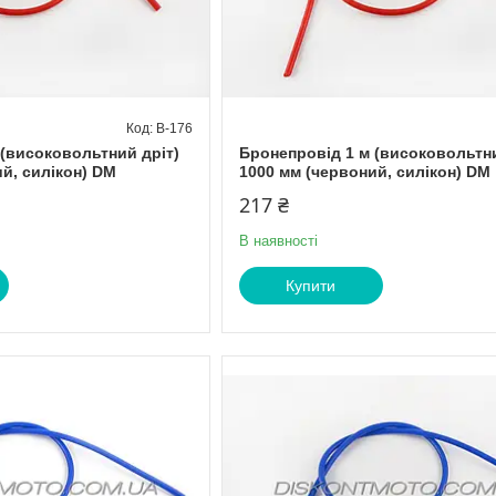
B-176
 (високовольтний дріт)
Бронепровід 1 м (високовольтни
й, силікон) DM
1000 мм (червоний, силікон) DM
217 ₴
В наявності
Купити