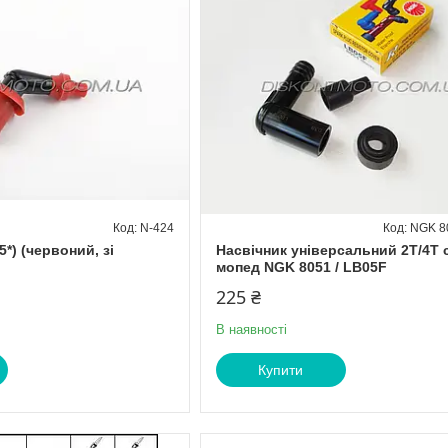
N-424
NGK 8
5*) (червоний, зі
Насвічник універсальний 2T/4T 
мопед NGK 8051 / LB05F
225 ₴
В наявності
Купити