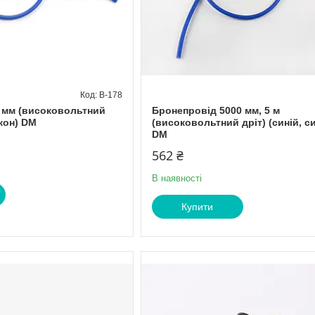
B-178
 мм (високовольтний
Бронепровід 5000 мм, 5 м
ікон) DM
(високовольтний дріт) (синій, с
DM
562 ₴
В наявності
Купити