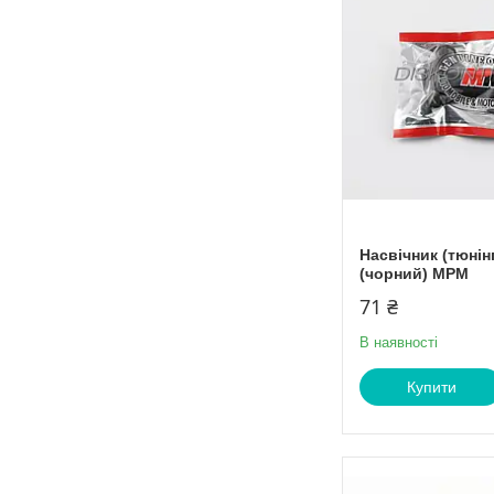
Насвічник (тюнінг
(чорний) МРМ
71 ₴
В наявності
Купити