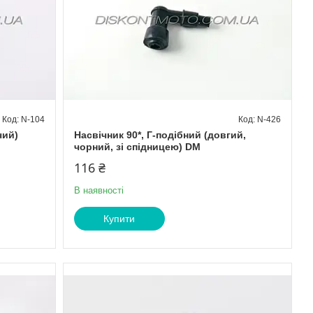
N-104
N-426
чий)
Насвічник 90*, Г-подібний (довгий,
чорний, зі спідницею) DM
116 ₴
В наявності
Купити