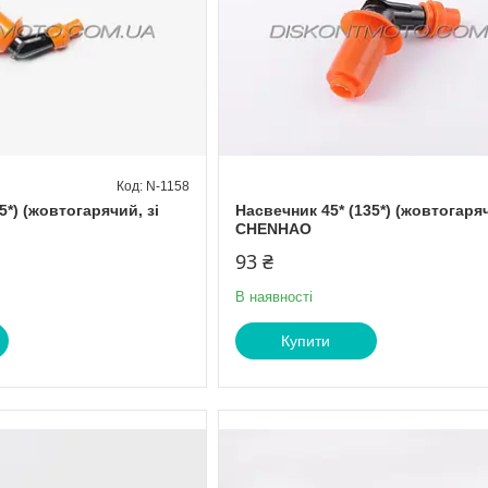
N-1158
5*) (жовтогарячий, зі
Насвечник 45* (135*) (жовтогаря
CHENHAO
93 ₴
В наявності
Купити