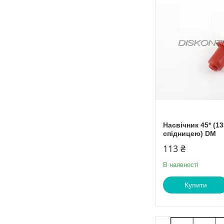
Насвічник 45* (13
спідницею) DM
113 ₴
В наявності
Купити