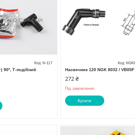
N-117
NGK8
) 90*, Т-подібний
Насвечник 120 NGK 8032 / VB05F
272 ₴
Під замовлення
Купити