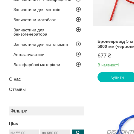
Запчастини для мотокіс
Запчастини мотоблок
Запчастини для
бензогенератора
Бронепровід 5 м
Запчастини для мотопомпи
5000 мм (червони
677 ₴
Автозапчастини
Лакофарбові матеріали
В наявності
Купити
О нас
Отзывы
Фільтри
Ціна