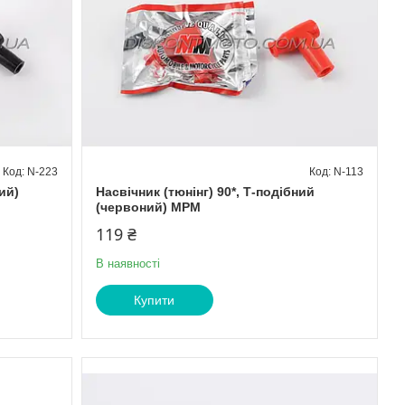
N-223
N-113
ий)
Насвічник (тюнінг) 90*, Т-подібний
(червоний) МРМ
119 ₴
В наявності
Купити