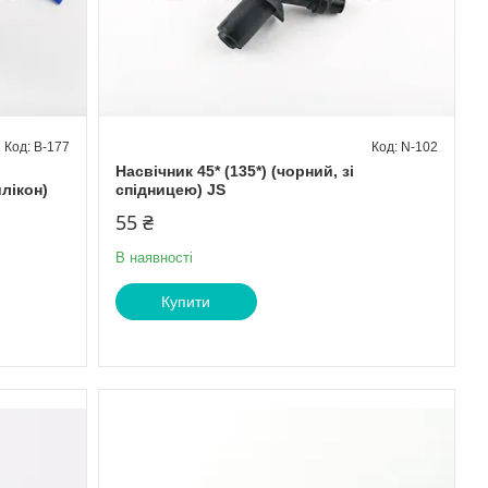
B-177
N-102
Насвічник 45* (135*) (чорний, зі
илікон)
спідницею) JS
55 ₴
В наявності
Купити