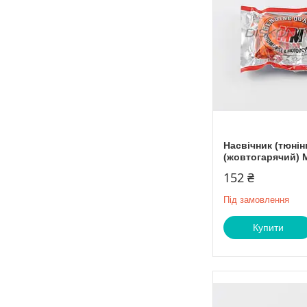
Насвічник (тюнінг
(жовтогарячий)
152 ₴
Під замовлення
Купити