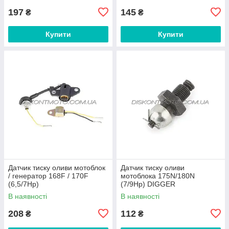
197
145
₴
₴
Купити
Купити
Датчик тиску оливи мотоблок
Датчик тиску оливи
/ генератор 168F / 170F
мотоблока 175N/180N
(6,5/7Hp)
(7/9Hp) DIGGER
(внутрішній+зовнішній) ZS
В наявності
В наявності
208
112
₴
₴