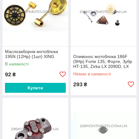
Маслозаборнік мотоблока
195N (12Hp) (1шт) XING
Оливонос мотоблока 186F
(9Hp) Forte 135, Форте, Зубр
В наявності
HT-135, Zirka LX 2090D, LX
2092D DIGGER
92
Немає в наявності
₴
293
₴
Купити