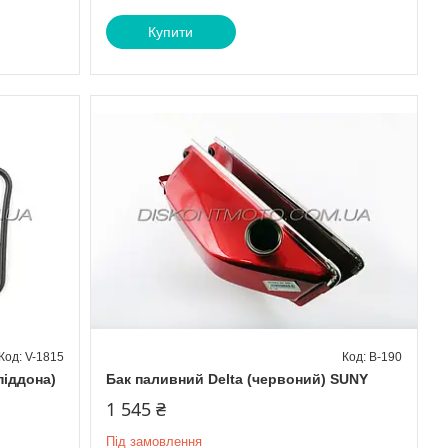
Купити
V-1815
B-190
піддона)
Бак паливний Delta (червоний) SUNY
1 545 ₴
Під замовлення