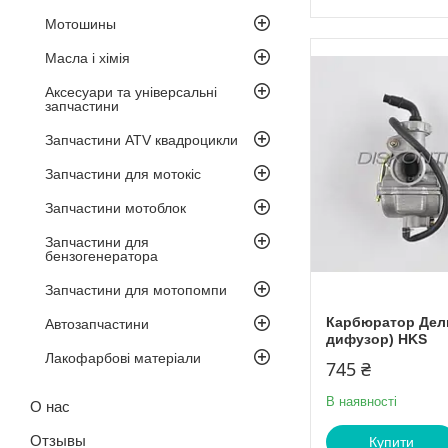
Мотошины
Масла і хімія
Аксесуари та універсальні
запчастини
Запчастини ATV квадроцикли
Запчастини для мотокіс
Запчастини мотоблок
Запчастини для
бензогенератора
Запчастини для мотопомпи
Карбюратор Дель
Автозапчастини
дифузор) HKS
Лакофарбові матеріали
745 ₴
В наявності
О нас
Отзывы
Купити