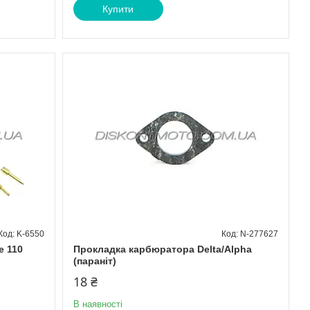
Купити
K-6550
N-277627
e 110
Прокладка карбюратора Delta/Alpha
(параніт)
18 ₴
В наявності