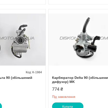
K-1984
та 90 (збільшений
Карбюратор Delta 90 (збільшен
дифузор) MK
774 ₴
Під замовлення
Купити