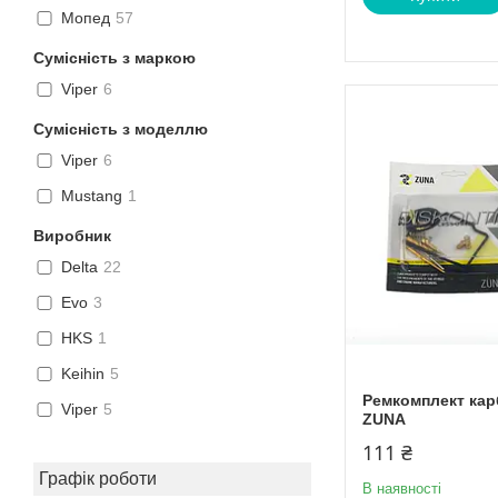
Мопед
57
Сумісність з маркою
Viper
6
Сумісність з моделлю
Viper
6
Mustang
1
Виробник
Delta
22
Evo
3
HKS
1
Keihin
5
Ремкомплект кар
Viper
5
ZUNA
111 ₴
Графік роботи
В наявності