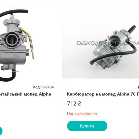
K-6464
итайський мопед Alpha
Карбюратор на мопед Alpha 70 
712 ₴
Під замовлення
Купити