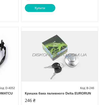
Купити
D-4052
B-246
KOMATCU
Кришка бака паливного Delta EURORUN
246 ₴