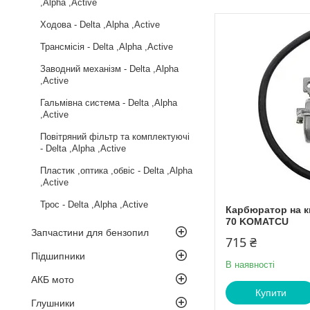
,Alpha ,Active
Ходова - Delta ,Alpha ,Active
Трансмісія - Delta ,Alpha ,Active
Заводний механізм - Delta ,Alpha
,Active
Гальмівна система - Delta ,Alpha
,Active
Повітряний фільтр та комплектуючі
- Delta ,Alpha ,Active
Пластик ,оптика ,обвіс - Delta ,Alpha
,Active
Трос - Delta ,Alpha ,Active
Карбюратор на к
70 KOMATCU
Запчастини для бензопил
715 ₴
Підшипники
В наявності
АКБ мото
Купити
Глушники