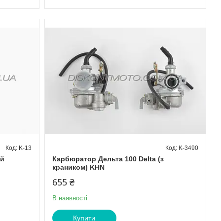
K-13
K-3490
ий
Карбюратор Дельта 100 Delta (з
краником) KHN
655 ₴
В наявності
Купити