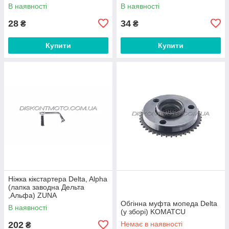
В наявності
В наявності
28
34
₴
₴
Купити
Купити
Ніжка кікстартера Delta, Alpha
(лапка заводна Дельта
,Альфа) ZUNA
Обгінна муфта мопеда Delta
В наявності
(у зборі) KOMATCU
202
Немає в наявності
₴