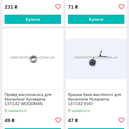
231
71
₴
₴
Купити
Купити
Привід маслонасоса для
Кришка бака масляного для
бензопили Хускварна
бензопили Husqvarna
137/142 WOODMAN
137/142 EVO
В наявності
В наявності
49
47
₴
₴