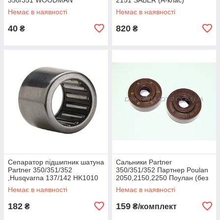
Немає в наявності
Немає в наявності
40
820
₴
₴
Сепаратор підшипник шатуна
Сальники Partner
Partner 350/351/352
350/351/352 Партнер Poulan
,Husqvarna 137/142 HK1010
2050,2150,2250 Поулан (без
10x14x10 NTN (Японія)
ребер и фаски, пара)
Немає в наявності
Немає в наявності
HEMOGUM
182
159
₴
₴/комплект