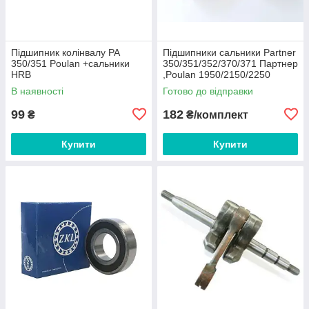
Підшипник колінвалу PA
Підшипники сальники Partner
350/351 Poulan +сальники
350/351/352/370/371 Партнер
HRB
,Poulan 1950/2150/2250
Husqvarna 137/142 "CS"
В наявності
Готово до відправки
99
182
₴
₴/комплект
Купити
Купити