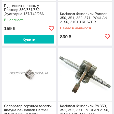
Підшипник колінвалу
Партнер 350/351/352
,Хускварна 137/142/236
Колінвал бензопили Partner
(6201-2R/C3) ZKL (Чехія)
350, 351, 352, 371, POULAN
В наявності
2150, 2151 TRÉSZER
159
Немає в наявності
₴
830
₴
Купити
Сепаратор верхньої головки
Колінвал бензопили PA 350,
шатуна бензопили Partner
351, 352, 371, POULAN 2150,
350/351 WOODMAN
2151 SABER (А-клас)