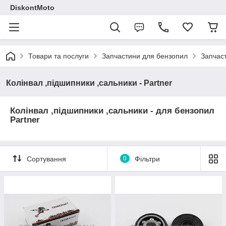
DiskontMoto
Товари та послуги
Запчастини для бензопил
Запчаст
Колінвал ,підшипники ,сальники - Partner
Колінвал ,підшипники ,сальники - для бензопил
Partner
Сортування
0
Фільтри