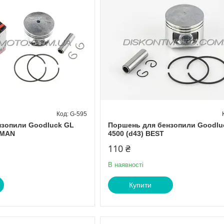
G-595
нзопили Goodluck GL
Поршень для бензопили Goodlu
DMAN
4500 (d43) BEST
110 ₴
В наявності
Купити