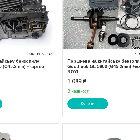
N-280321
айську бензопилу
Поршнева на китайську бензопи
0 (Ø45,2mm) +картер
Goodluck GL 5800 (Ø45,2mm) +к
ROYI
1 089 ₴
В наявності
Купити