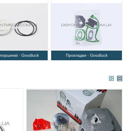
 поршневі - Goodluck
Прокладки - Goodluck