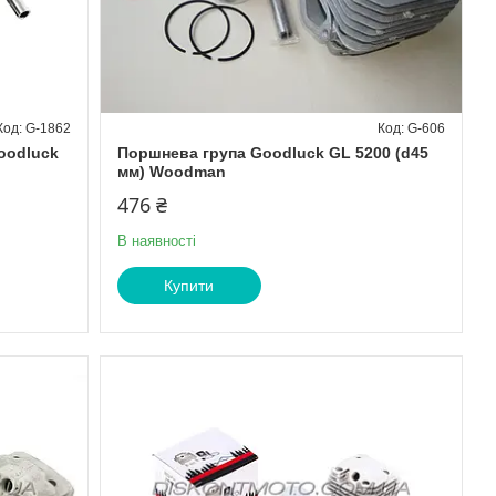
G-1862
G-606
oodluck
Поршнева група Goodluck GL 5200 (d45
мм) Woodman
476 ₴
В наявності
Купити