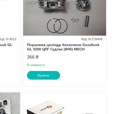
G-3013
N-278409
luck GL
Поршнева циліндр бензопили Goodluck
GL 5200 ЦПГ Гудлак (Ø45) MECH
366 ₴
В наявності
Купити