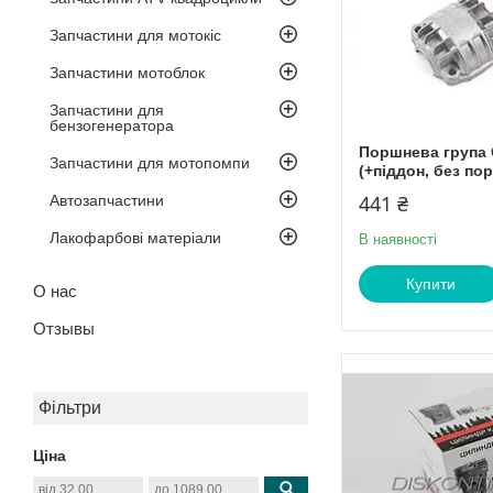
Запчастини для мотокіс
Запчастини мотоблок
Запчастини для
бензогенератора
Поршнева група 
Запчастини для мотопомпи
(+піддон, без по
441 ₴
Автозапчастини
Лакофарбові матеріали
В наявності
Купити
О нас
Отзывы
Фільтри
Ціна