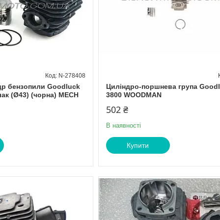
N-278408
др бензопили Goodluck
Циліндро-поршнева група Good
ак (Ø43) (чорна) MECH
3800 WOODMAN
502 ₴
В наявності
Купити