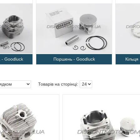
 - Goodluck
Поршень - Goodluck
Кільця