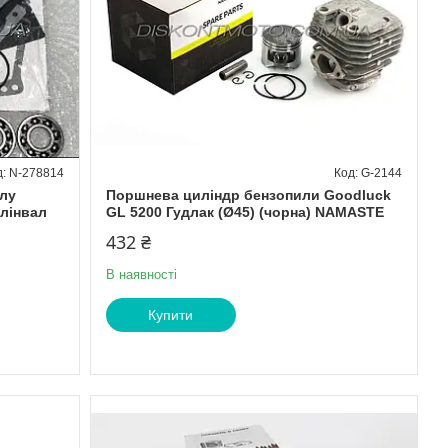
N-278814
G-2144
лу
Поршнева циліндр бензопили Goodluck
олінвал
GL 5200 Гудлак (Ø45) (чорна) NAMASTE
432 ₴
В наявності
Купити