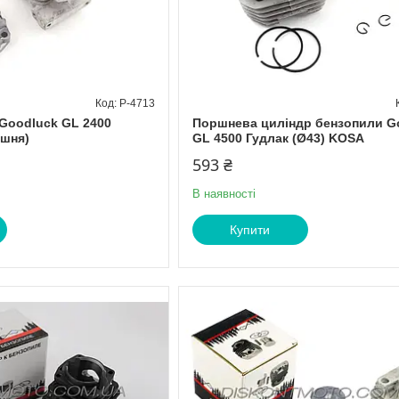
P-4713
Goodluck GL 2400
Поршнева циліндр бензопили G
ршня)
GL 4500 Гудлак (Ø43) KOSA
593 ₴
В наявності
Купити