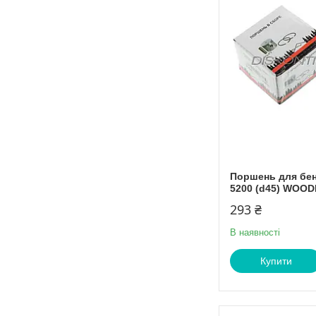
Поршень для бе
5200 (d45) WOO
293 ₴
В наявності
Купити