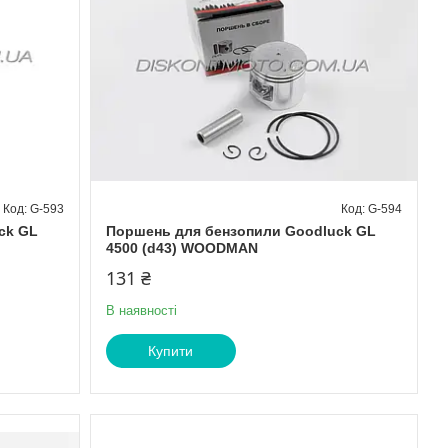
G-593
G-594
ck GL
Поршень для бензопили Goodluck GL
4500 (d43) WOODMAN
131 ₴
В наявності
Купити