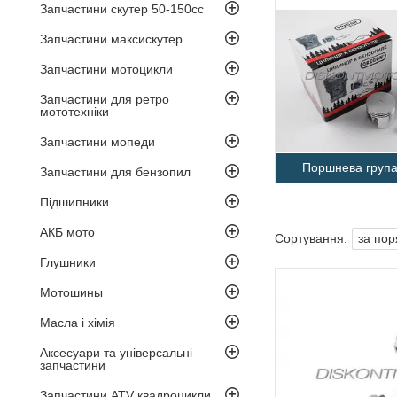
Запчастини скутер 50-150cc
Запчастини максискутер
Запчастини мотоцикли
Запчастини для ретро
мототехніки
Запчастини мопеди
Поршнева група
Запчастини для бензопил
Підшипники
АКБ мото
Глушники
Мотошины
Масла і хімія
Аксесуари та універсальні
запчастини
Запчастини ATV квадроцикли