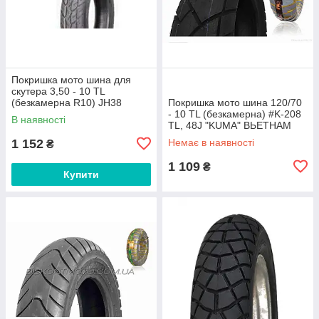
Покришка мото шина для
скутера 3,50 - 10 ТL
(безкамерна R10) JH38
Покришка мото шина 120/70
GULUN
‑ 10 TL (безкамерна) #K‑208
В наявності
TL, 48J "KUMA" ВЬЕТНАМ
1 152
Немає в наявності
₴
1 109
₴
Купити