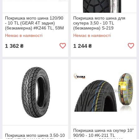
Покришка мото шина 120/90
Покришка мото шина для
‑ 10 TL (GEAR 4T задня)
скутера 3,50 - 10 TL
(безкамерна) #K246 TL, 59M
(безкамерна) S-219
"KUMA" В'ЄТНАМ
DELITIRE
Немає в наявності
Немає в наявності
1 362
1 244
₴
₴
Покришка шина на скутер 10"
Покришка мото шина 3.50-10
90/90 ‐ 10 #K-211 TL