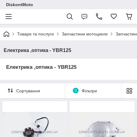
DiskontMoto
Товари та послуги
Запчастини мотоцикли
Запчастин
Електрика ,оптика - YBR125
Електрика ,оптика - YBR125
Сортування
0
Фільтри