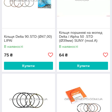
Кільця поршневі на мопед
Кільця Delta 90.STD (Ø47,00)
Delta / Alpha 50 .STD
LIPAI
(Ø39мм) SUNY (mod.A)
В наявності
В наявності
75
64
₴
₴
Купити
Купити