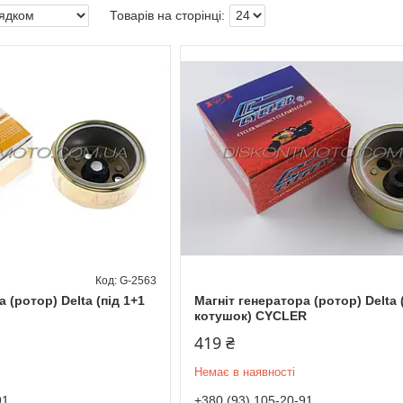
G-2563
 (ротор) Delta (під 1+1
Магніт генератора (ротор) Delta 
котушок) CYCLER
419 ₴
Немає в наявності
91
+380 (93) 105-20-91