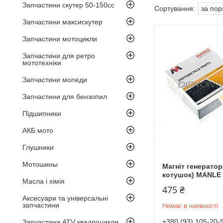
Запчастини скутер 50-150cc
Запчастини максискутер
Запчастини мотоцикли
Запчастини для ретро
мототехніки
Запчастини мопеди
Запчастини для бензопил
Підшипники
АКБ мото
Глушники
Мотошины
Магніт генератора
котушок) MANLE
Масла і хімія
475 ₴
Аксесуари та універсальні
запчастини
Немає в наявності
+380 (93) 105-20-
Запчастини ATV квадроцикли