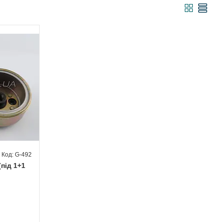
G-492
(під 1+1