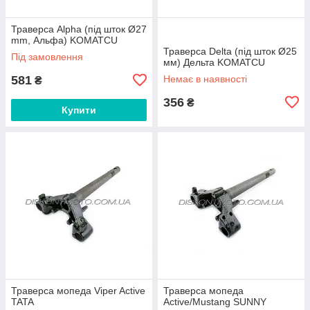
Траверса Alpha (під шток Ø27
mm, Альфа) KOMATCU
Траверса Delta (під шток Ø25
Під замовлення
мм) Дельта KOMATCU
581
Немає в наявності
₴
356
₴
Купити
Траверса мопеда Viper Active
Траверса мопеда
TATA
Active/Mustang SUNNY