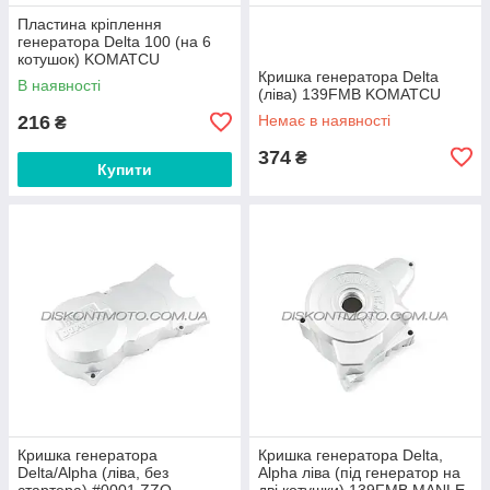
Пластина кріплення
генератора Delta 100 (на 6
котушок) KOMATCU
Кришка генератора Delta
В наявності
(ліва) 139FMB KOMATCU
216
Немає в наявності
₴
374
₴
Купити
Кришка генератора
Кришка генератора Delta,
Delta/Alpha (ліва, без
Alpha ліва (під генератор на
стартера) #0001 ZZQ
дві котушки) 139FMB MANLE