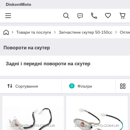
DiskontMoto
Товари та послуги
Запчастини скутер 50-150cc
Опти
Повороти на скутер
Задні і передні повороти на скутер
Сортування
0
Фільтри