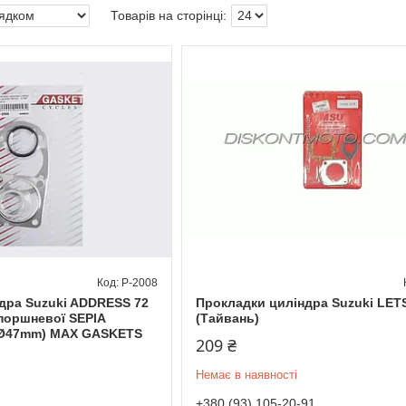
P-2008
дра Suzuki ADDRESS 72
Прокладки циліндра Suzuki LET
 поршневої SEPIA
(Тайвань)
 (Ø47mm) MAX GASKETS
209 ₴
Немає в наявності
+380 (93) 105-20-91