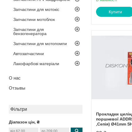
Запчастини для мотокіс
Купити
Запчастини мотоблок
Запчастини для
бензогенератора
Запчастини для мотопомпи
Автозапчастини
Лакофарбові матеріали
О нас
Отзывы
Фільтри
Прокладки цилін
поршневої ADDRE
Діапазон цін, ₴
,Сепія) Ø41mm 