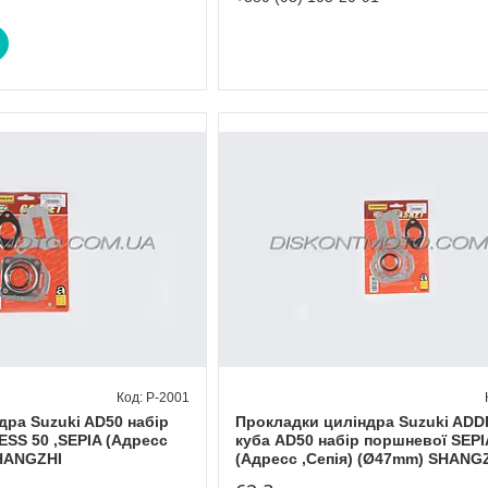
P-2001
дра Suzuki AD50 набір
Прокладки циліндра Suzuki ADD
SS 50 ,SEPIA (Адресс
куба AD50 набір поршневої SEPI
SHANGZHI
(Адресс ,Сепія) (Ø47mm) SHANG