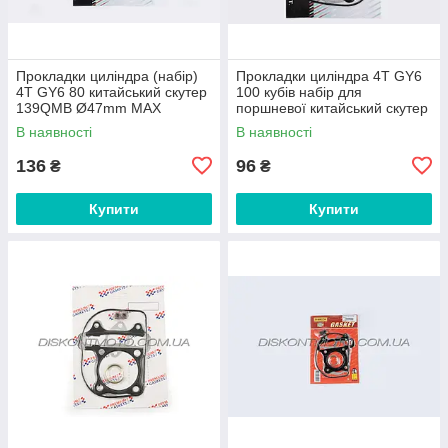
Прокладки циліндра (набір)
Прокладки циліндра 4T GY6
4T GY6 80 китайський скутер
100 кубів набір для
139QMB Ø47mm MAX
поршневої китайський скутер
GASKETS
Ø50mm 139QMB (mod:C)
В наявності
В наявності
MAX GASKETS
136
96
₴
₴
Купити
Купити