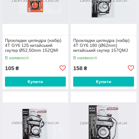
Прокладки циліндра (набір)
Прокладки циліндра (набір)
4T GY6 125 китайський
4T GY6 180 (Ø62mm)
скутер Ø52,50mm 152QMI
китайський скутер 157QMJ
SHANGZHI
(mod:C) MAX GASKETS
В наявності
В наявності
105
158
₴
₴
Купити
Купити