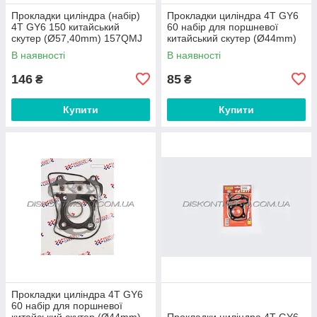
Прокладки циліндра (набір)
Прокладки циліндра 4T GY6
4T GY6 150 китайський
60 набір для поршневої
скутер (Ø57,40mm) 157QMJ
китайський скутер (Ø44mm)
(mod:C) MAX GASKETS
139QMB SHANGZHI
В наявності
В наявності
146
85
₴
₴
Купити
Купити
Прокладки циліндра 4T GY6
60 набір для поршневої
китайський скутер (Ø44mm)
Прокладки циліндра 4T GY6