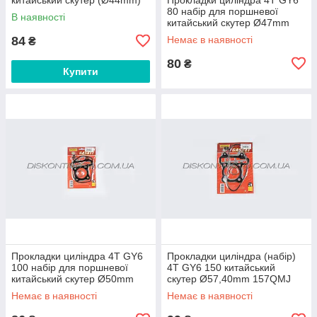
139QMB (mod:C) MAX
80 набір для поршневої
В наявності
GASKETS
китайський скутер Ø47mm
139QMB SHANGZHI
84
Немає в наявності
₴
80
₴
Купити
Прокладки циліндра 4T GY6
Прокладки циліндра (набір)
100 набір для поршневої
4T GY6 150 китайський
китайський скутер Ø50mm
скутер Ø57,40mm 157QMJ
139QMB SHANGZHI
SHANGZHI
Немає в наявності
Немає в наявності