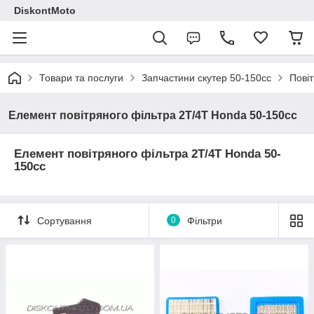
DiskontMoto
Товари та послуги
Запчастини скутер 50-150cc
Повіт
Елемент повітряного фільтра 2Т/4Т Honda 50-150cc
Елемент повітряного фільтра 2Т/4Т Honda 50-
150cc
Сортування
0
Фільтри