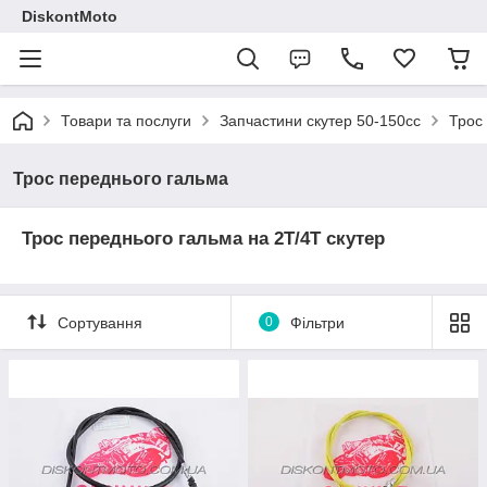
DiskontMoto
Товари та послуги
Запчастини скутер 50-150cc
Трос
Трос переднього гальма
Трос переднього гальма на 2Т/4Т скутер
Сортування
0
Фільтри