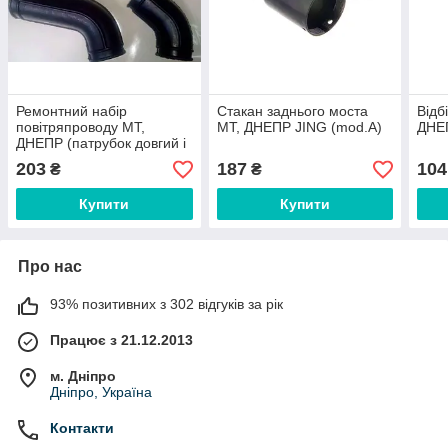
Ремонтний набір
Стакан заднього моста
Відб
повітряпроводу МТ,
МТ, ДНЕПР JING (mod.A)
ДНЕ
ДНЕПР (патрубок довгий і
короткий) МОТОТРЕК
203
187
104
₴
₴
(#SKY)
Купити
Купити
Про нас
93% позитивних з 302 відгуків за рік
Працює з 21.12.2013
м. Дніпро
Дніпро, Україна
Контакти