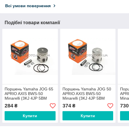
Всі умови повернення
Подібні товари компанії
Поршень Yamaha JOG 65
Поршень Yamaha JOG 50
Пор
APRIO AXIS BWS-50
APRIO AXIS BWS-50
APR
Minarelli (3KJ 4JP 5BM
Minarelli (3KJ 4JP 5BM
Mina
2JA) (Джог) ремонт +0,75
2JA) ремонт +0,25
2JA)
284
374
730
₴
₴
(Ø44,75mm ,p-10) MTRT
(Ø40,25мм ,p-10) MTRT
(Ø4
Taiwan
Купити
Купити