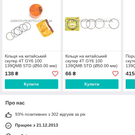
Кільця на китайський
Кільця на китайський
Порш
скутер 4T GY6 100
скутер 4T GY6 100
скут
139QMB STD (Ø50.00 мм)
139QMB STD (Ø50.00 мм)
139
TKT
TORO
138
66
415
₴
₴
Купити
Купити
Про нас
93% позитивних з 302 відгуків за рік
Працює з 21.12.2013