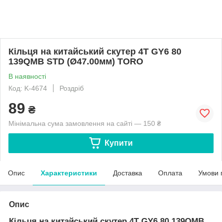
Кільця на китайський скутер 4T GY6 80
139QMB STD (Ø47.00мм) TORO
В наявності
Код: K-4674
Роздріб
89
₴
Мінімальна сума замовлення на сайті — 150 ₴
Купити
Опис
Характеристики
Доставка
Оплата
Умови 
Опис
Кільця на китайський скутер 4T GY6 80 139QMB