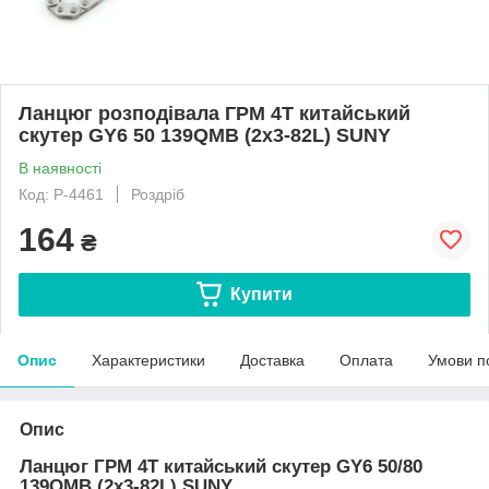
Ланцюг розподівала ГРМ 4T китайський
скутер GY6 50 139QMB (2x3-82L) SUNY
В наявності
Код: P-4461
Роздріб
164
₴
Купити
Опис
Характеристики
Доставка
Оплата
Умови п
Опис
Ланцюг ГРМ 4T китайський скутер GY6 50/80
139QMB (2x3-82L) SUNY