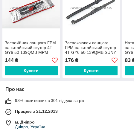
Заспокійник ланцюга ГРМ
Заспокоювач ланцюга
Натя
на китайський скутер 4T
ГРМ на китайський скутер
на к
GY6 50 139QMB МРM
4T GY6 50 139QMB SUNY
GY6
HOR
144
176
83
₴
₴
Купити
Купити
Про нас
93% позитивних з 301 відгука за рік
Працює з 21.12.2013
м. Дніпро
Дніпро, Україна