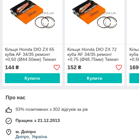
Кільця Honda DIO ZX 65
Кільця Honda DIO ZX 72
Кіль
кубів AF 34/35 ремонт
куба AF 34/35 ремонт
куба
+0,50 (Ø44.50мм) Taiwan
+0,75 (Ø48,75мм) Taiwan
+0,5
MTRT
MTRT
MTR
144
152
169
₴
₴
Купити
Купити
Про нас
93% позитивних з 302 відгуків за рік
Працює з 21.12.2013
м. Дніпро
Дніпро, Україна