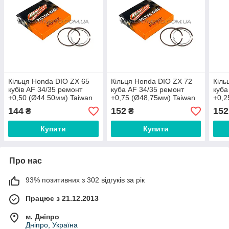
Кільця Honda DIO ZX 65
Кільця Honda DIO ZX 72
Кіль
кубів AF 34/35 ремонт
куба AF 34/35 ремонт
куба
+0,50 (Ø44.50мм) Taiwan
+0,75 (Ø48,75мм) Taiwan
+0,2
MTRT
MTRT
MTR
144
152
152
₴
₴
Купити
Купити
Про нас
93% позитивних з 302 відгуків за рік
Працює з 21.12.2013
м. Дніпро
Дніпро, Україна