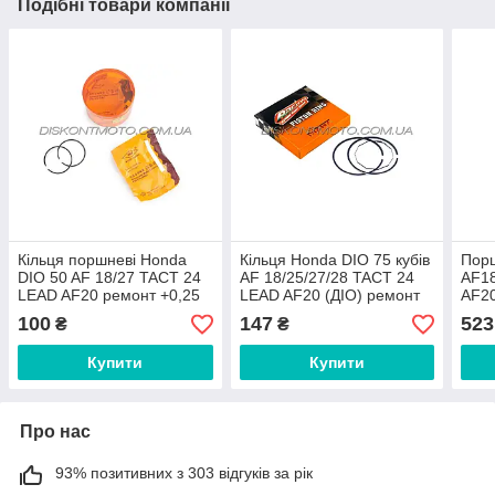
Подібні товари компанії
Кільця поршневі Honda
Кільця Honda DIO 75 кубів
Пор
DIO 50 AF 18/27 TACT 24
AF 18/25/27/28 TACT 24
AF18
LEAD AF20 ремонт +0,25
LEAD AF20 (ДІО) ремонт
AF20
(Ø39,25) TKT
+0,50 (Ø47.50mm) Taiwan
SEE 
100
147
523
₴
₴
MTRT
Купити
Купити
Про нас
93% позитивних з 303 відгуків за рік