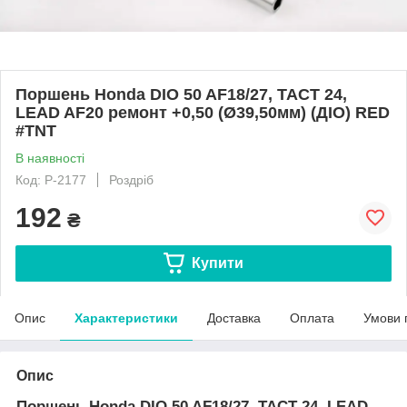
Поршень Honda DIO 50 AF18/27, TACT 24,
LEAD AF20 ремонт +0,50 (Ø39,50мм) (ДІО) RED
#TNT
В наявності
Код: P-2177
Роздріб
192
₴
Купити
Опис
Характеристики
Доставка
Оплата
Умови 
Опис
Поршень Honda DIO 50 AF18/27, TACT 24, LEAD