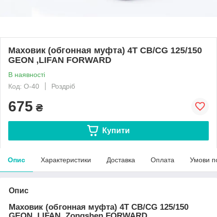
Маховик (обгонная муфта) 4T CB/CG 125/150
GEON ,LIFAN FORWARD
В наявності
Код: O-40
Роздріб
675
₴
Купити
Опис
Характеристики
Доставка
Оплата
Умови п
Опис
Маховик (обгонная муфта) 4T CB/CG 125/150
GEON ,LIFAN ,Zongshen FORWARD