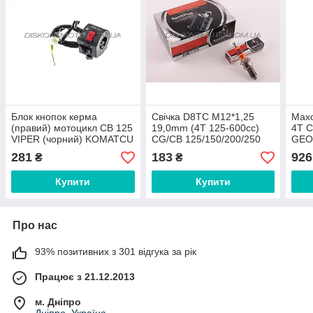
Блок кнопок керма
Свічка D8TC M12*1,25
Махо
(правий) мотоцикл CB 125
19,0mm (4T 125-600cc)
4T 
VIPER (чорний) KOMATCU
CG/CB 125/150/200/250
GEO
(mod.A)
162FMJ GEON ,LIFAN,
HON
281
183
926
₴
₴
ZONGSHEN PLATINUM
Купити
Купити
Про нас
93% позитивних з 301 відгука за рік
Працює з 21.12.2013
м. Дніпро